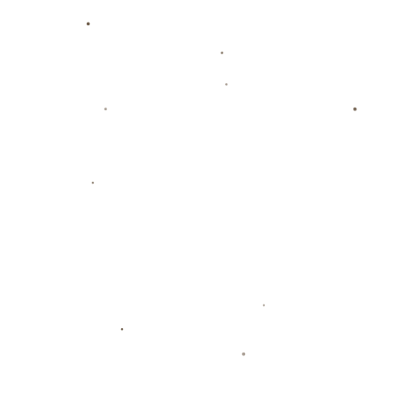
东西部榜首高质量对决 骑士打断雷霆连胜势头.
查看更多
视频回顾