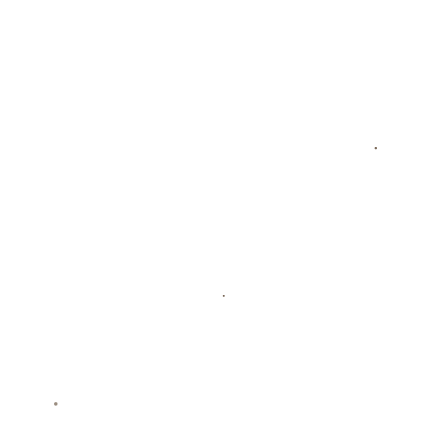
英超預測：切爾西迎戰曼城爭勝 水晶宮首戰遇難