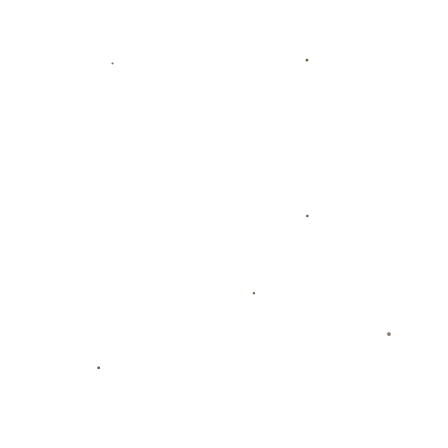
新赛季争冠？3大国脚强援已与成都签约+随队冬训中后场实
力升级.
查看更多