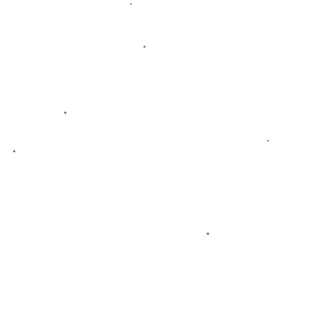
凱爾：今夏簽下桑喬和馬特森並不現實，但我們會努
力爭取！.