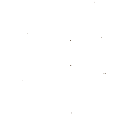
问题加剧，使他们的生物钟受到干扰，进而影响到比赛表现。在赛
优化赛程以尽量减少球员的疲劳。