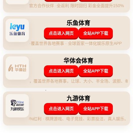
2领先河南**
在本场激烈的比赛中，蓉城与河南两队展开了一场激烈的攻
防战。**蓉城队**在上半场凭借**周定洋、韦世豪**和**科维奇
**的精彩进球，以3-2暂时领先于对手。本场比赛吸引了广大
球迷的热切关注，双方在场上均展现出了高超的竞技水平与
无比的拼搏精神。
### 比赛回顾和亮点分析