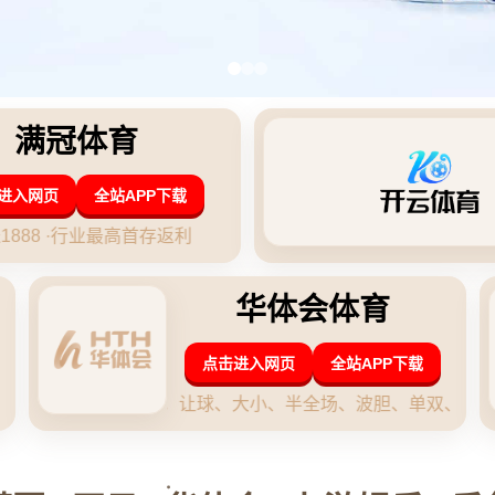
同年出生鲁尼生涯884场191助⚔️C罗1200场282
发布时间：2026-04-30 01:20:38
282助：两代足球传奇的比较与启示
芒。**韦恩·鲁尼**和**克里斯蒂亚诺·罗纳尔多**这两位
884场比赛、191次助攻**，而**C罗更是以1200场比赛和2
们如何成为各自时代的代表。