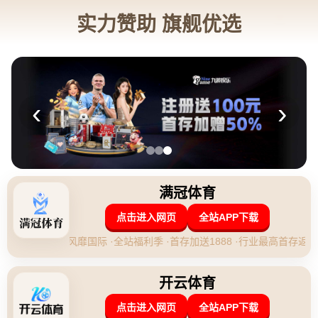
马国记者见证羽球男将夺牌激动流泪 网民也
感动不已
发布时间：2026-04-30 01:20:38
在世界羽毛球锦标赛上，马来西亚的羽毛球男将经过坚韧不