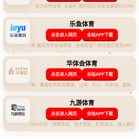
拔的努力，最终成功夺得奖牌。这一激动人心的时刻不仅感
动了在场的所有观众，更是令一位马来西亚记者情难自已，
激动落泪。此次**马国记者见证羽球男将夺牌**的经历成为了
网络热议的话题，许多网民也被这一幕深深感动。本文将探
讨马来西亚羽毛球运动员的艰辛历程，同时分析这一体育事
件为何能够引起广泛的情感共鸣。
**激情时刻：奖牌背后的汗水与坚持**
马来西亚羽毛球在国际赛事中的表现一直备受关注，这次夺
得奖牌更是证明了他们的实力。每一块奖牌的背后，都有着
运动员们无法计数的汗水和辛勤的付出。马来西亚羽毛球男
将们经过了无数次的日常训练，不断挑战自我，才最终站在
领奖台上。他们的不懈奋斗不仅仅是为了个人的荣誉，更是
为了国家的骄傲。