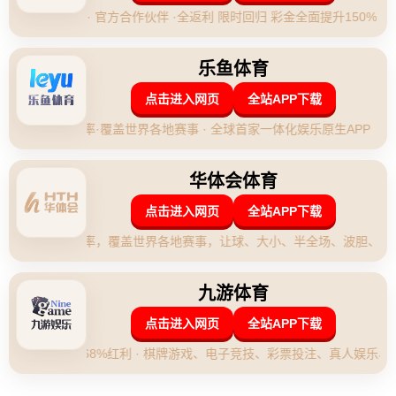
**前言**
在现代足球比赛中，裁判的判罚和规则的变化总是引发热烈
的讨论，尤其是越位规则的严格性。近日，知名球员库卢在
接受采访时提到：“我倒地肯定有原因，不理解现在的越位规
则。”他的这番话引发了球迷与专家们的广泛关注，也让我们
有必要深入探讨当前越位规则的复杂性以及其对比赛节奏的
影响。
**越位规则的演变**
越位规则自足球诞生以来就一直是比赛中最具争议的话题之
一。在早期，逾越越位的程度相对宽松，但随着比赛快速发
展的需要，规则不断得到修订。现代的越位规则要求前插球
员在接球瞬间，必须有至少两名对方球员（其中包括守门
员）位于他身后。这一变化旨在提升游戏的攻防节奏，鼓励