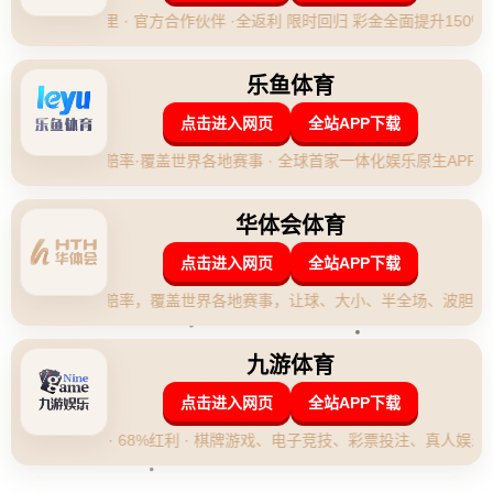
了广泛关注。*假球事件*不仅触动了体育界的敏感神经，也再
次将公众的视线聚焦在竞技运动的公正和廉洁上。究竟是什
么让一项令人热爱的运动变成了一场金钱交易的游戏？接下
来，我们将深入探讨*假球案*的内幕以及廉政公署在打击腐败
和维护社会诚信方面的重要性。
**香港假球案案情概述**
此次假球案涉及香港本地的一场重要赛事。根据香港廉政公
署的公告，他们成功拘捕了**12名涉案人士**，这些人中不仅
有球员，还有教练和幕后操控的赌徒。此番抓捕行动不仅揭
露了假球内幕，也让公众警觉：腐败与操控并未远离我们的
娱乐活动。