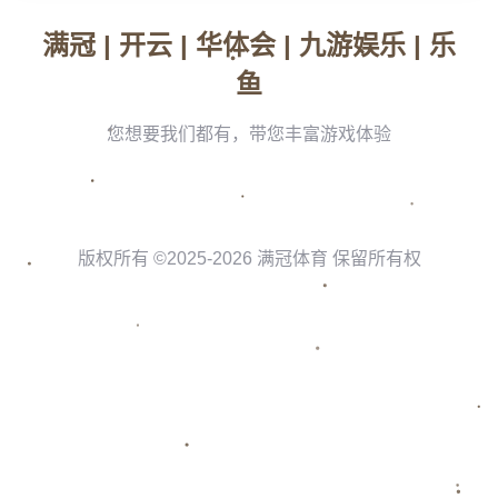
**假球对体育竞技的影响**
假球直接侵蚀了体育精神，它不仅玷污了竞技的公正性，也
损害了广大观众的信任。在一场被操控的比赛中，胜负结果
不再取决于参与者的实力，而是应对金钱的操弄。**假球案**
曝出的腐败问题，不仅影响了运动员的未来发展，还令赞助
商和观众对比赛的关注大打折扣。
**廉政公署的关键角色**
作为反贪腐的中流砥柱，**香港廉政公署**在此次行动中发挥
了重要作用。他们在案件调查过程中细致入微，收集证据并
将案件逐步公开。在这一过程中，廉政公署不仅依靠法律手