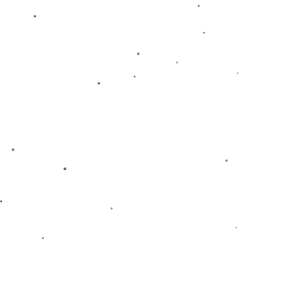
意味着球队可以掌控比赛的节奏。阿森纳的成功，显然是团
队合作和科学训练的结果。通过精确的传球、合理的跑位和
高效的释放力，他们在比赛的关键时刻，把握住了无数次得
分机会。