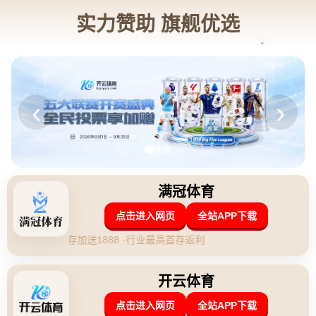
最近2个赛季英超定位球进球榜：阿森纳23
球最多
发布时间：2026-04-30 01:20:38
### 最近2个赛季英超定位球进球榜：阿森纳23球最多