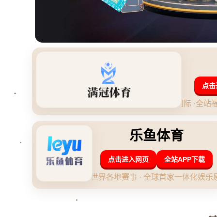
**中超联赛：三镇1-3不敌西海岸，三连败收官，最终排
在刚刚结束的中超联赛中，**三镇队**以1-3的比
镇队的未来发展敲响了警钟。
**比赛回顾：三镇队的失利与反思**