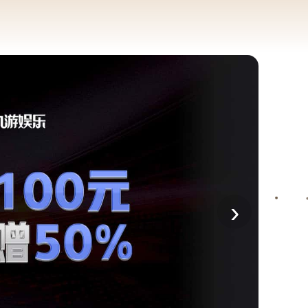
咨询热线：
025-9670229
公司简介
产品中心
新闻中心
联系方式