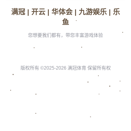
段。第一个进球来自于他在禁区内的灵活跑位，接到队友的
精准传球后，冷静推射破门。第二个进球则是通过一记精彩
的远射，展现了他强大的射门能力。最后一个进球则是通过
点球机会，稳稳将球送入网窝。**奥斯卡**的表现不仅仅是个
人能力的体现，更是他对比赛节奏的精准把握。
## 武磊的第15球
**武磊**在本赛季的表现同样令人瞩目，他在这场比赛中打入
了个人赛季的第15个进球。作为海港队的锋线尖刀，武磊的
速度和灵活性让对手防不胜防。他的进球不仅为球队锁定胜
局，也进一步巩固了他在射手榜上的领先地位。
### 武磊的进攻特点
武磊的进球来自于他在反击中的快速插上，接到队友的长传
后，面对门将冷静施射得分。**武磊**的进攻特点在于他的速