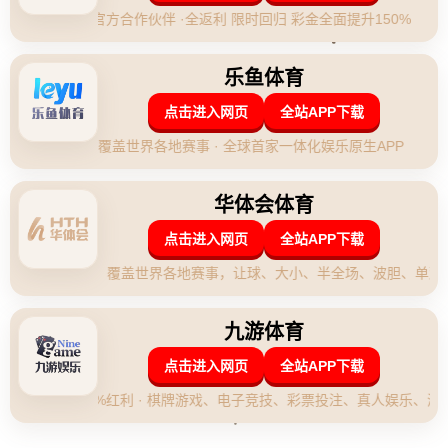
沧州
**中超联赛**一直以来都是中国足球迷们关注的焦点，而在最
近的一场比赛中，**上海海港**以4-1的比分战胜了**沧州雄狮
**，这场比赛不仅展现了海港队的强大实力，也让球迷们见证
了奥斯卡的精彩表现和武磊的出色进球能力。
## 奥斯卡的帽子戏法
在这场比赛中，**奥斯卡**无疑是场上的明星。他凭借个人的
出色技术和敏锐的门前嗅觉，成功上演了帽子戏法。**帽子戏
法**在足球比赛中并不常见，这不仅需要球员具备超强的个人
能力，还需要队友的默契配合。奥斯卡的表现无疑为海港队
的胜利奠定了坚实的基础。
### 案例分析：奥斯卡的进球策略
奥斯卡的三个进球各具特色，充分展示了他的多样化进攻手