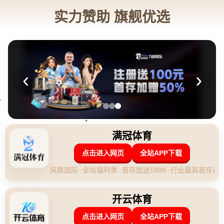
NBA职业球员西部高校“现场授课”：让孩子
们享受运动
发布时间：2026-04-30 01:20:38
**NBA职业球员西部高校“现场授课”：让孩子们享受运动**