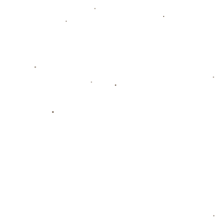
挡对手的进攻，然后利用快速反击寻找破门机会。这种策