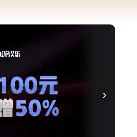
咨询热线：
025-9670229
公司简介
产品中心
新闻中心
联系方式