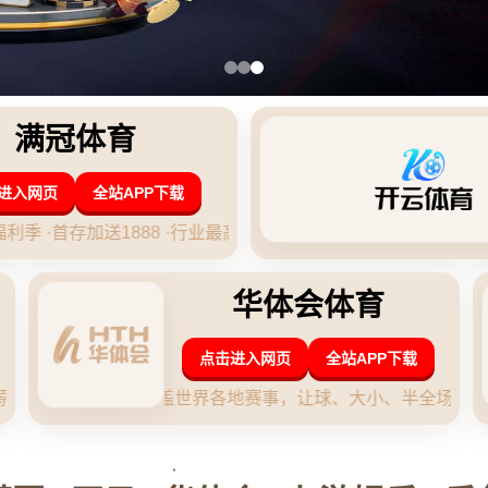
上海海港再战德比 穆斯卡特：球队状态很平静
发布时间：2026-04-30 01:20:38
他们的老对手。作为一场备受瞩目的比赛，双方的状态和策略都成
比赛增添了一份神秘色彩。
比赛之一。无论是球场上的激烈对抗，还是场外的战术博弈，都让
。在这样的背景下，穆斯卡特的冷静态度显得尤为重要。
圈可点，球队在进攻和防守两端都展现出了强大的实力。穆斯卡特的
态很平静”**，这不仅是对球员心理状态的描述，更是对球队整