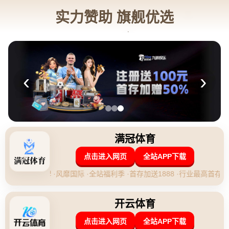
海港申花全年联手导演中超夺冠悬念 上海足
球做对两点
发布时间：2026-04-30 01:20:38
**海港申花全年联手导演中超夺冠悬念：上海足球做对两点**