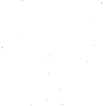
*案例分析：*