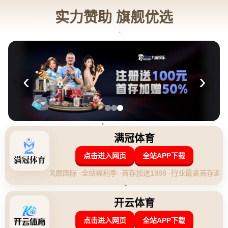
国足换血 阿兰们能否挑起大梁？后腰问题依
旧严重
发布时间：2026-04-30 01:20:38
**国足换血：阿兰们能否挑起大梁？后腰问题依旧严重**