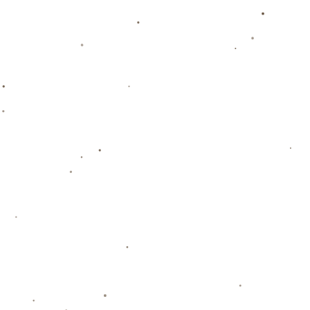
在现代足球中，后腰位置的作用至关重要。它不仅是防守的
屏障，更是进攻的发起点。**国足在后腰位置上的薄弱**，使
得球队在面对强队时，往往难以控制比赛节奏。缺乏一名能
够在攻防两端都发挥作用的后腰，导致国足在比赛中常常陷
入被动。