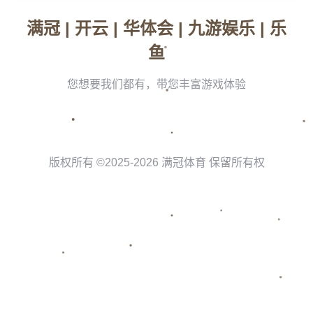
埃弗顿曾经是英超的劲旅之一，但近年来却陷入了长时间的
低谷。本赛季至今，球队的表现不仅不稳定，甚至多次错失
关键胜利。许多比赛中，埃弗顿总能在场上展现出机会的创
造能力，但离胜利总是差之毫厘。这一点，也正是*戴奇*所言
“不值得赢”的核心含义。