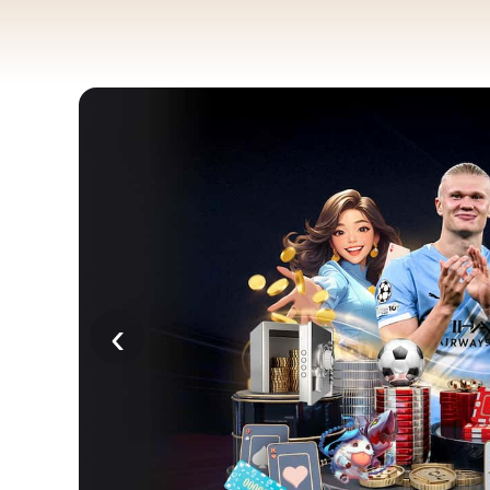
欢迎进入某某教育官方网站！