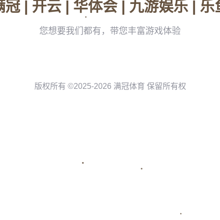
虽有一定水平，但在纯粹的门线能力上，他并没有展现出应有的实力。”
。他不仅被认为是德赫亚（David De Gea）的升级版，
关键时刻，奥纳纳的反应显得不够果断**。在曼联的主力门将位
明显心态失衡，不仅未能有效组织防线，还在扑救中露出大面积
奥纳纳的加盟本是为了稳固曼联的后防，但他的表现却让人觉得更
的扑救率。据英超最新统计，奥纳纳本赛季面对射正的扑救成功
战绩。
内相关人士透露，他在日常训练中展现了强大的反应速度与扑救
评，奥纳纳必须尽快调整心态。