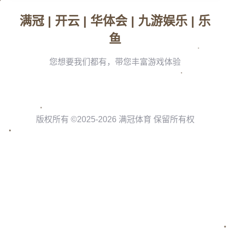
在一场备受瞩目的NBA常规赛中，俄克拉荷马雷霆与波特兰
开拓者展开了一场激烈角逐。最终，雷霆以强势表现成功终
结开拓者的四连胜，成为本轮NBA最热门的话题之一。比赛
中，亚历山大（“鸭梨”）35分的超神发挥，为雷霆奠定胜局，
而开拓者杰伦威廉姆斯（杰伦威）及丹尼·阿夫迪亚的精彩表
现则为比赛增添了戏剧性。下面，让我们深入解析这场精彩
赛事，看看这些球员如何成为全场焦点。
---
### **雷霆主将“鸭梨”独砍35分，关键时刻掌控比赛**
亚历山大作为雷霆的绝对核心，本场比赛再次展现出自己攻
防两端的统治力。他不仅以**35分**成为全场得分王，在关键