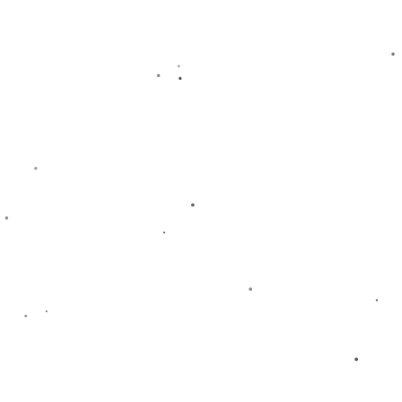
在比赛第三节，杰伦通过连续的切入得分帮助球队打出了一
波小高潮，一度让开拓者看到了连胜继续的希望。然而，雷