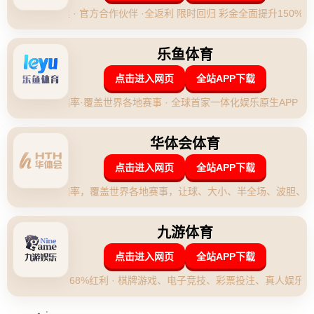
的**
近年来，中超联赛的竞争逐渐从“军备竞赛”转向更高效、更智
慧的管理模式。许多俱乐部不再单纯依赖花重金引援，而是
开始注重综合提升球队的竞争力。在这样的趋势下，上海申