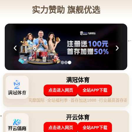
申花的阵容不是中超最贵的 但他们备战科技
跟狠活是最多的.
发布时间：2026-04-30 01:20:38
**申花的阵容不是中超最贵的，但他们备战科技跟狠活是最多