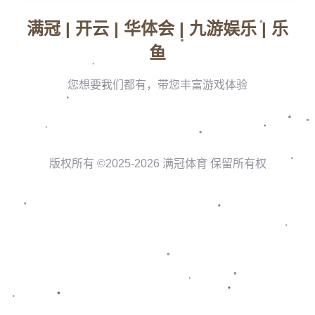
对中超俱乐部而言，目前联赛中以稳固防线为核心升级目标
的球队不在少数。而**宋株熏这种技术全面、身体对抗强悍且
经验丰富的中卫，正好能够与中超的整体战术需求匹配**，这
使得他迅速成为多家俱乐部争夺的目标。据悉，有包括北京
国安、广州队和天津津门虎在内的多支中超球队都对其表现
出浓厚兴趣。
### **从案例看韩援在中超的稳定表现**
事实上，韩援在中超的成功案例比比皆是，最具代表性的莫
过于金英权和权敬原。**金英权效力广州恒大期间，曾帮助球
队实现亚冠冠军的辉煌战绩，并多次被评为联赛最佳后卫**。
而权敬原在天津权健时期，也为球队构筑了难以被撼动的防
守体系。这些球员的发挥，不仅证明了韩援在中超适应力较
强，也凸显出东亚球员在战术理解和身体素质方面的优势。
如果宋株熏加盟中超，他的强势表现极有可能追随前辈的脚