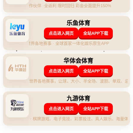
其续约背后的意义**
近年来，伊朗足球在亚洲足坛持续展现强劲实力。在即将到
来的2022年世界杯亚洲区12强赛前，**伊朗足球协会宣布与
主教练德拉甘·斯科西奇（Dragan Skočić）续约**，这一决定
立刻成为体育热议话题。本次续约不仅关乎球队在12强赛的
表现，更是伊朗足球未来战略的重要体现。