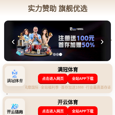
本多克：斯洛特與克洛普的理念相近但戰術
各有千秋.
发布时间：2026-04-30 01:20:38
**本多克：斯洛特與克洛普的理念相近但戰術各有千秋**