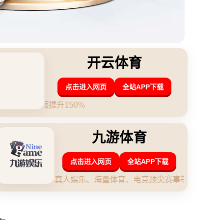
效的.
納帥）更直言，這兩個判罰「完全不應該算有效的」，
裁判的一系列探討。
引發了巨大的爭議。第一球疑似存在手球嫌疑，第二球
個進球都應該被取消。*」
一部分。無論如何，兩個關鍵進球的爭議似乎再次向外