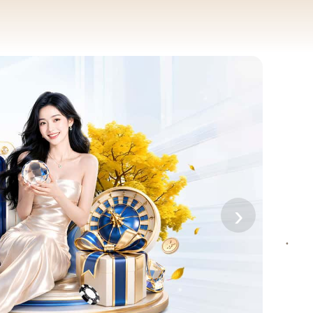
咨询热线：
025-9670229
公司简介
产品中心
新闻中心
联系方式