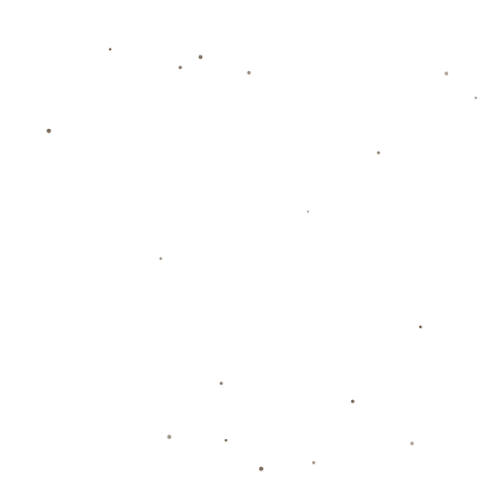
青少年们不仅能感受到篮球的魅力，还能在比赛中锻炼自己
的团队合作和竞争意识。
**迷你世界杯的魅力**
迷你世界杯的设计初衷是为了让更多的青少年参与到篮球运