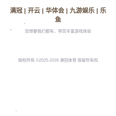
诺的调教下**，展现出了绝佳的团队协作精神。这不仅体现了
**波切蒂诺**卓越的战术素养，也证明了他在短时间内激发球
员潜能的能力。
比赛过程中，我们看到了许多经典配合和精彩进球，每个环
节都被完美设计和演绎。这不仅让观众大呼过瘾，同时也反
映出波切蒂诺在球员能力和个性分析方面的深厚功底。值得
注意的是，他一方面尊重球员个性化的踢法，另一方面又能