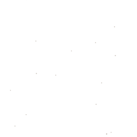
多人投身慈善事业树立了榜样。幸运飞艇赛事预测分析与体
育精神的结合，在波切蒂诺的执教生涯中，必将成为不可或
缺的一部分。