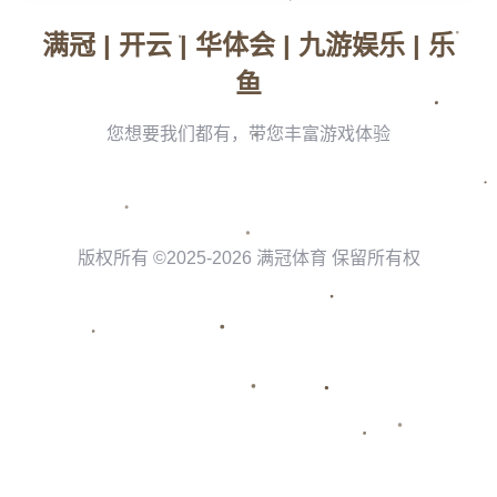
高速男篮本赛季表现稳定，**团队中多名球员的发挥可圈可点
**。其中，主力控卫在比赛中展现出了出色的组织能力和敏锐
的进攻嗅觉，为球队提供了稳定的得分输出。此外，内线球
员的防守力量同样不容小觑，他们在篮板球的争夺中起到了
关键作用。
### 广东男篮的挑战
作为联赛中的强敌，广东男篮一直以强大的攻击力和紧密的
团队配合闻名。其核心球员的爆发力和综合水平在比赛中屡
屡左右战局。作为主队，**他们将在熟悉的主场环境中发挥主
场之利**，这一点对于高速男篮来说，是一个不小的挑战。
### 战术分析
在对阵广东男篮的比赛中，高速男篮需制定有效的战略来应
对对手。**控卫与锋线球员之间的默契配合将是制胜的关键