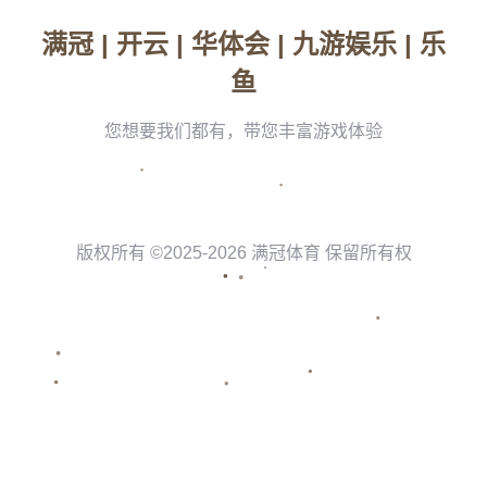
和球員實力差距而失去重要的積分，這也讓外界對現有人員
配置的水準產生質疑。此外，幾位核心球員的年齡偏大和傷
病頻繁，也直接影響了球隊的穩定性。
穆里尼奧非常清楚，一支競爭力強的球隊不能僅依賴幾位頂
級球員，而需要整體配合與長期規劃。正因如此，他希望通
過陣容的換血，為羅馬注入更多青春活力與技術支持，以更
好應對未來的挑戰。
### **穆里尼奧的重建計劃——年輕化與靈活戰術調整**
在此次重建計劃中，穆里尼奧的核心思路包括兩個關鍵點：**
引進更多具潛力的年輕球員**以及**打造靈活且兼具侵略性的
戰術體系**。