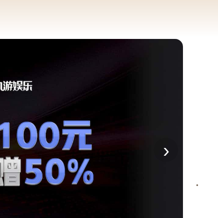
咨询热线：
025-9670229
公司简介
产品中心
新闻中心
联系方式