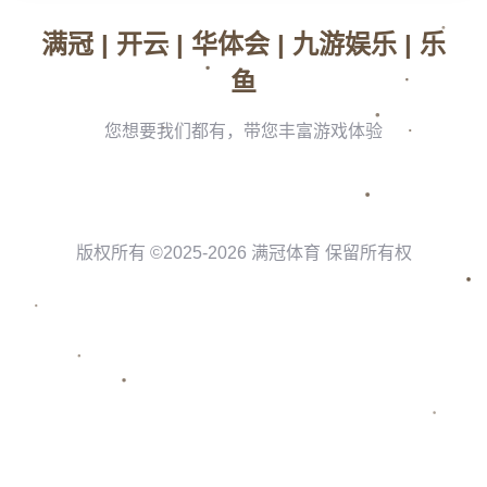
森保一以其独特的战术风格和领导力而闻名。他并不仅仅把
注重体能和技术的训练作为球队的基石，还非常强调**团队协
作**和**战术灵活性**。面对阵容的大换血，森保一为团队制
定了一套全新的战术蓝图。他指出：“**新阵容为我们提供了
多样化的战术选择，使得球队比以往更具不可预测性。**”
**信心源于对年轻球员的信任**
森保一认为，这些年轻球员的表现已完全渗透到比赛的各个
层面。以日本队中场新星久保建英为例，他在西甲的出色表