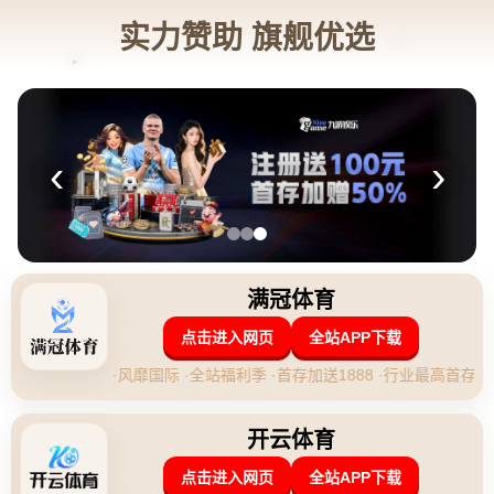
AC米蘭夏季引援豪華！邁向英超化！.
发布时间：2026-04-30 01:20:38
**AC米兰夏季引援豪华：迈向英超化的全新篇章**
在今年夏天的转会市场中，意甲豪门AC米兰以其一系列的引