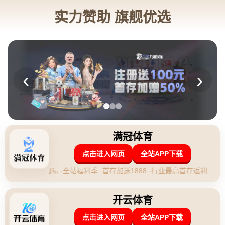
换一种活法！长春亚泰签下意甲中场王牌，
再添一位“保利尼奥”来到中超.
发布时间：2026-04-30 01:20:38
**换一种活法！长春亚泰签下意甲中场王牌，重塑中超"保利