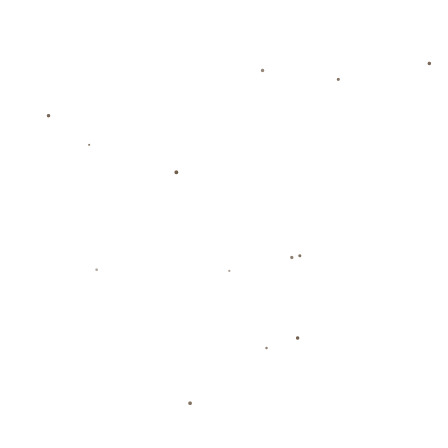
首页
公司简介
产品中心
新闻中心