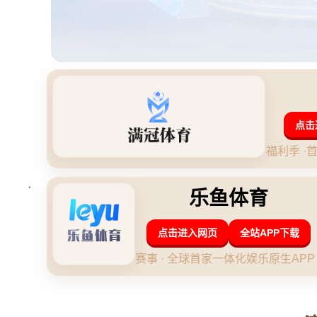
**前言**