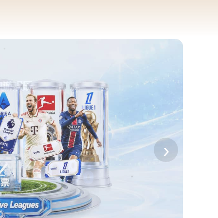
咨询热线：
025-9670229
公司简介
产品中心
新闻中心
联系方式