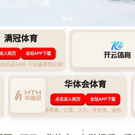
西甲｜主场战奥沙苏纳 马体会冲击榜首.
发布时间：2026-04-30 01:20:38