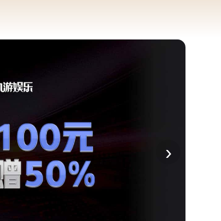
咨询热线：
025-9670229
公司简介
产品中心
新闻中心
联系方式