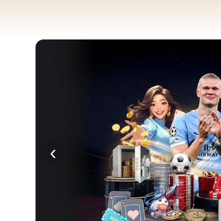
欢迎进入某某教育官方网站！