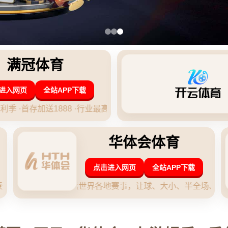
杯半决赛｜ 亚马尔伤愈复出即破门 巴塞擒雄狮闯
发布时间：2026-04-30 01:20:38
决赛**
夜打响。这不仅是一场争夺决赛席位的较量，更因为**巴塞罗那
破门点燃全场，助力巴萨**逆境取胜毕尔巴鄂竞技**，昂首挺进