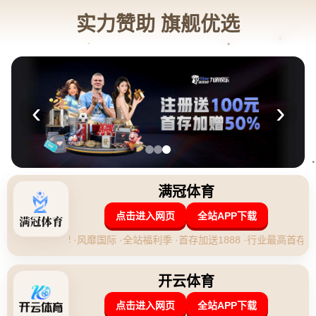
連破兩項紀錄！英超單日&單場黃牌數再寫
新高！.
发布时间：2026-04-30 01:20:38
在英超的历史长河中，比赛的激烈程度和竞争力一直是球迷