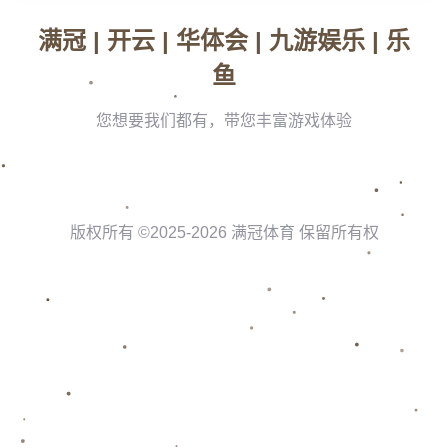
以这场特定比赛为例，裁判在90分钟内共出示了14张黄牌。
比赛双方都是传统强队，球员彼此间对抗激烈，甚至不乏口
角纷争。比赛中出现了多次潜在致命侵犯，每当球员倒地
时，全场观众的神经都被瞬间紧绷起来。裁判不得不频频掏
牌，以控制场上的**混乱局面**。这种高频度的犯规直接导致
了历史的诞生。
**纪录破裂背后的隐含因素**
**战术的变化**可能是黄牌数增加的一大原因。近年来，很多
球队在比赛中采用更为激进的**逼抢策略**，意图通过限制对
手控球来获得更多机会。然而，这种策略容易导致比赛中的
身体接触增多，从而引发更频繁的犯规。
此外，裁判的**判罚尺度**也是影响因素之一。在现代足球
中，裁判更倾向于通过黄牌来制止潜在危险动作，确保比赛
的流畅和球员的安全。这种判罚趋势在一定程度上也促进了