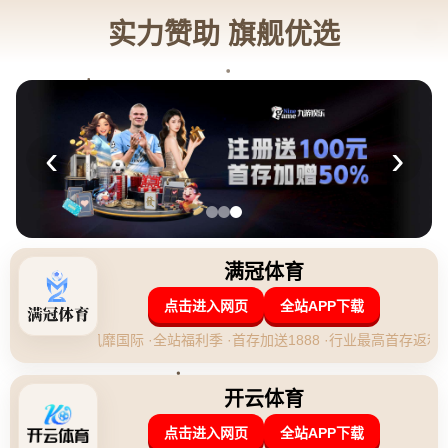
20／21賽季歐冠1／4決賽次回合切爾西0-1
波爾圖 伊朗前鋒塔雷米打入全場唯一進球.
发布时间：2026-04-30 01:20:38
**切尔西0-1惜败波尔图，伊朗前锋塔雷米留下本赛季欧冠经