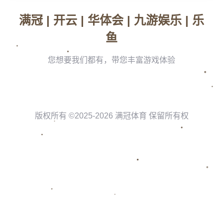
中立场地赛事的特殊安排。双方在这个舞台用不同的策略展
开了一场焦灼对决。
### **比赛细节：塔雷米的天外飞仙**
尽管切尔西全场比赛贯彻防守反击策略，并通过出色的阵型
压制了波尔图的大部分进攻，但比赛高潮出现在补时阶段的
意外时刻。当时，波尔图右路传中，皮球准确飞向塔雷米，
他背对球门起跳后用一记**惊艳的倒钩射门**将球送入切尔西
球网。动作流畅、力道十足的进球让所有人目瞪口呆，堪称
欧冠赛场上的完美艺术展现。
值得注意的是，这粒进球是塔雷米全场仅有的亮点之一，但
正是这瞬间的灵光一现，将他的名字刻在了欧冠的经典时刻
中。例如，《欧足联官网》赛后评价这粒进球为“不可思议的
技艺与冷静的结合”，而许多球迷在社交媒体上也称其为赛季
欧冠最佳进球的有力竞争者。