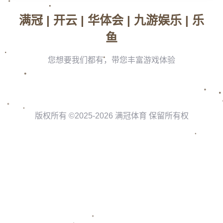
冬训成果的最好证明。
据悉，本场比赛不仅仅是一次普通的热身对抗，还被教练团
队视为对球队核心阵容和板凳深度的综合评估。而面对强劲
对手莫斯科火车头，海港全体将士展现出了极大的战术纪律
性，尤其是在传控细节和反击效率上更为突出。
### **赛事回顾：团队默契与战术素养齐头并进**
赛场上，海港队的**高效进攻与密集防守**成为本场比赛的亮
点。上半场，年轻球员的突破与精准传中，一次次撕开对方
的防线，其中一脚劲射直挂球门死角，帮助海港先声夺人。
进攻方面体现了传控体系的不断完善，球员之间的配合愈发
流畅。
而在防守端，面对莫斯科火车头频繁的冲击，海港队后防线
表现得异常稳健。尤其是在对手扳回一球后，全队在防线的
重建和心理调节方面展现出了极高的比赛韧性。**这种沉稳和