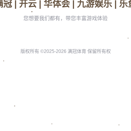
而，现代足球强调的是**团队协作**。在最近的上海德比中，