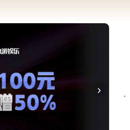
咨询热线：
025-9670229
公司简介
产品中心
新闻中心
联系方式