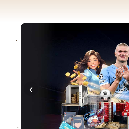
欢迎进入某某教育官方网站！