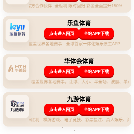
**前言**：在中国足球界，球员的选拔一直是球迷和媒体关注
的焦点。近日，**韦世豪**成功入选国足2人初选大名单，而
**侯永永**则暂未入选，这一消息引发了广泛讨论。本文将深
入探讨这一现象背后的原因及其对中国足球的影响。