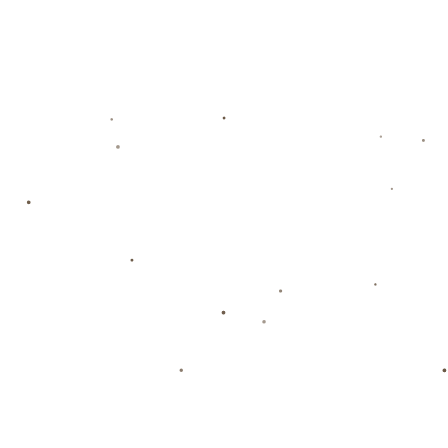
首页
公司简介
产品中心
新闻中心
联系方式
电话：025-9670229
邮箱：admin@path-kaiyun.com