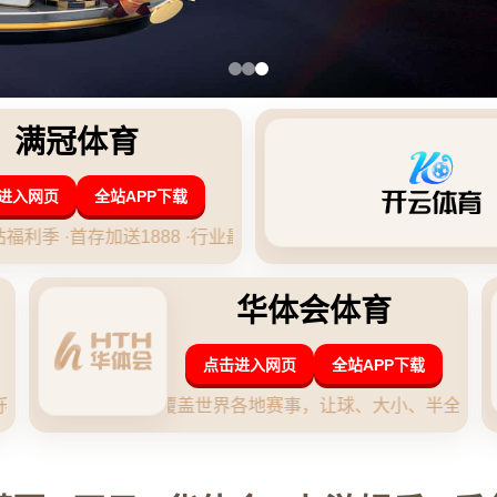
只考慮留在國米，他是世界前三中鋒 續約需體
发布时间：2026-04-30 01:20:38
劳塔罗·马丁内斯，这位被誉为*世界前三的中锋*，却对国际
足坛显得尤为难得。