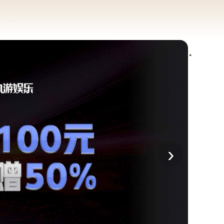
咨询热线：
025-9670229
公司简介
产品中心
新闻中心
联系方式