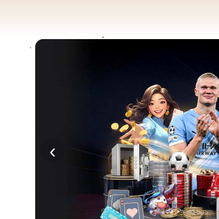
欢迎进入某某教育官方网站！