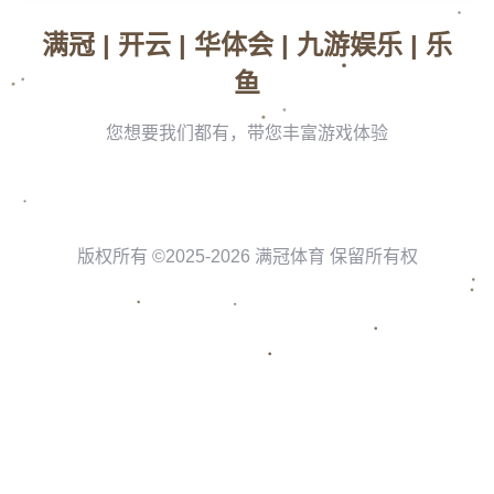
### 巴萨的战术调整：以攻代守