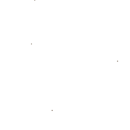
他们巩固了榜首优势；而如切尔西、曼联这样的传统强