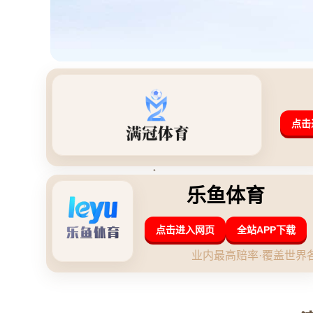
**20-21赛季英超联赛第24轮比赛集锦：精彩纷呈的足
**英超联赛第24轮**无疑成为本赛季的又一焦点
场比赛都讲述了一段扣人心弦的故事。本文将带您回
### 曼城稳步领跑，豪取连胜势不可挡