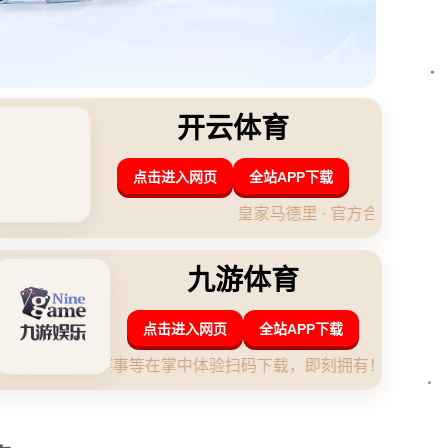
。从争冠热门的稳健发挥，到保级球队的顽强反击，每一