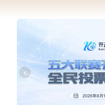
欢迎进入某某教育官方网站！