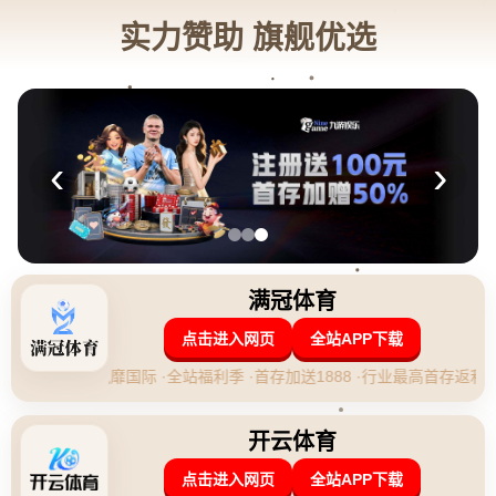
让点？不存在的！安切洛蒂的小手段罢了！
发布时间：2026-04-30 01:20:38
**让点？不存在的！安切洛蒂的小手段罢了！**
在足球赛场上，点球判罚常常成为改变比赛走势的关键因