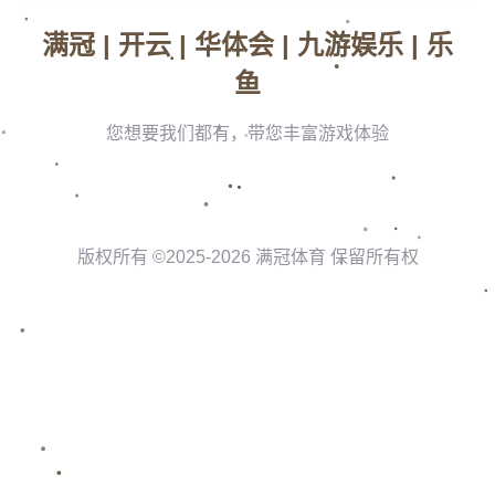
以安切洛蒂执教的皇马为例，在他的调教下，球队的防守纪
律性明显提升。在2022-2023赛季中，皇马在西甲赛场上受
到的点球判罚数屈指可数。这不仅反映出球队整体防守的坚
韧性，还显示了安切洛蒂对比赛的精细掌控。
此外，安切洛蒂惯于*分析裁判的判罚习惯和比赛风格*，并将
这些信息渗透到他的战术部署中。他通常会在赛前详细研究
主裁判的判罚数据，了解其偏好和倾向，以便在比赛时及时
调整球队的战略。这种“知己知彼”的策略，使得他的球队能够
更灵活应对场上的突发状况。
**坚持这种战略的背后**，是安切洛蒂对足球哲学的深刻理
解。他始终坚持，比赛的胜负不单靠个人能力的展现，更在
于团队的协作和无懈可击的准备工作。他的球队在执行战术
时，强调以整体为核心，避免无谓的个人失误给比赛带来不
利影响。