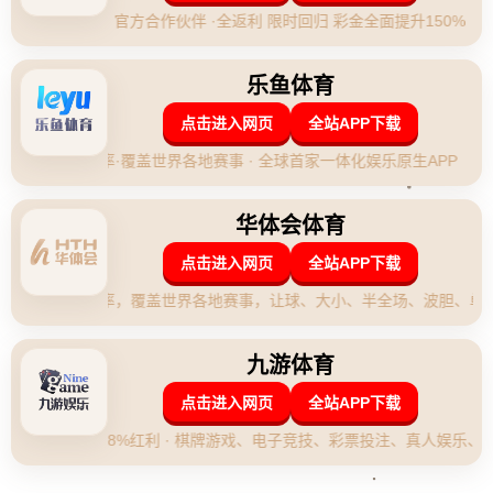
素。然而，拥有丰富教练经验的卡洛·安切洛蒂，却通过巧妙
的战术策略和心理博弈，成功地让“让点”这样的局面**几乎不
可能**发生在他的球队身上。这背后的奥秘，究竟是什么呢？
*安切洛蒂的战术素养*，尤其在防守端的精妙布控，无疑是避
免点球判罚的一大关键。作为一名履历辉煌的教头，安切洛
蒂在多支顶级俱乐部中积累了丰富的防守经验。他强调防线
的协同与默契，通过严密的组织和有效的空间压缩，减少防
区暴露的概率，以此降低对手在禁区内制造威胁的机会。
除了技战术层面的考虑，**安切洛蒂对于球员心理的把握**也
是他的制胜法宝。他深谙心理战的重要性，通过精心的赛前
准备和鼓励性的战术布置，提升球员在场上的专注度和判断
力。这种情况下，球员在面对对手突破或射门时，可以更冷
静地做出无犯规的防守选择，从而减少点球判罚的风险。