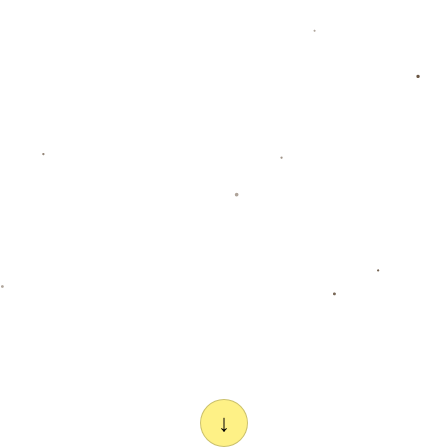
首页
公司简介
产品中心
新闻中心
联系方式
电话：025-9670229
邮箱：admin@path-kaiyun.com
地址：贵州省黔西南布依族苗族自治州晴隆县莲城镇
网站二维码
微信工作号
Copyright 2024
KAIYUN开云·官方网站-KAIYUN SPORTS登录入口
All Rights by
开