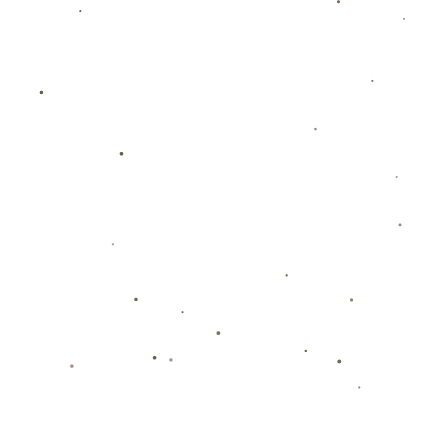
引发了更多对女子足球发展的思考。提升从基层到专业的培
养机制，将为更多有志于此的年轻人提供铺天盖地的支持。
综上所述，中国女足的新年首期集训不仅是技战术的演练，