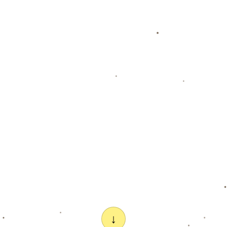
首页
公司简介
产品中心
新闻中心
联系方式
电话：025-9670229
邮箱：admin@path-kaiyun.com
地址：贵州省黔西南布依族苗族自治州晴隆县莲城镇
网站二维码
微信工作号
Copyright 2024
KAIYUN开云·官方网站-KAIYUN SPORTS登录入口
All Rights by
开