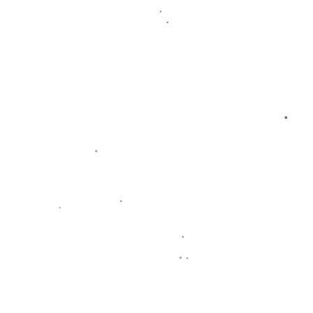
### **焦点三：争四形势严峻，阿森纳需尽早调整心态**